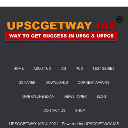
HOME
ABOUT US
IAS
PCS
TEST SERIES
GS PAPER
DOWNLOADS
CURRENT AFFAIRS
GIVE ONLINE EXAM
NEWS PAPER
BLOG
CONTACT US
SHOP
UPSCGETWAY IAS © 2021
| Powered by
UPSCGETWAY IAS