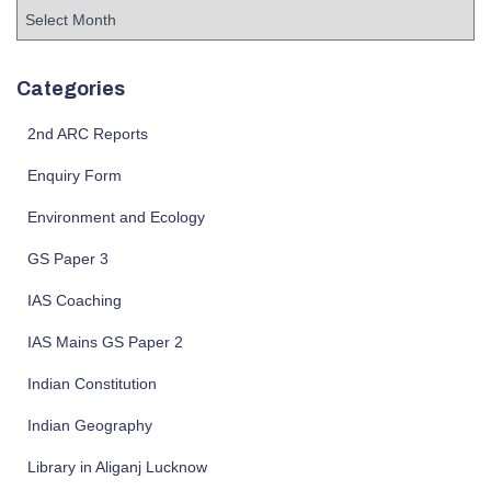
A
r
c
h
Categories
i
v
2nd ARC Reports
e
Enquiry Form
s
Environment and Ecology
GS Paper 3
IAS Coaching
IAS Mains GS Paper 2
Indian Constitution
Indian Geography
Library in Aliganj Lucknow