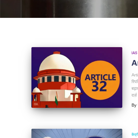
IAS
A
Art
रिप
बढ़ाव
दर्
By
केंद्