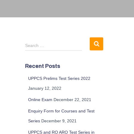
S
Search …
e
a
r
Recent Posts
c
h
UPPCS Prelims Test Series 2022
f
January 12, 2022
o
r
Online Exam
December 22, 2021
:
Enquiry Form for Courses and Test
Series
December 9, 2021
UPPCS and RO ARO Test Series in