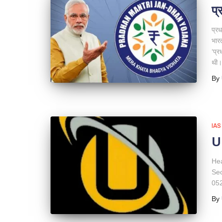
प्
प्र
भारत
‘प्र
थी।
By
IA
U
He
Sec
05
By