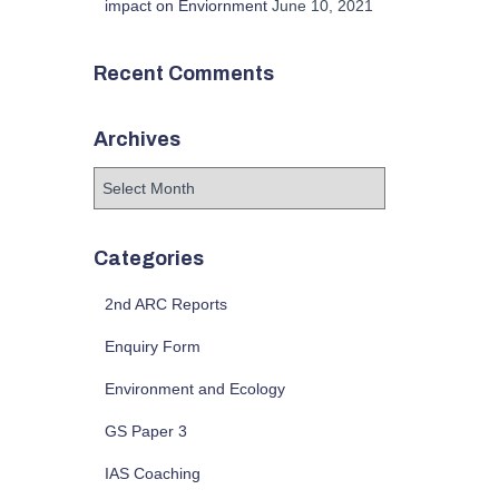
impact on Enviornment
June 10, 2021
Recent Comments
Archives
A
r
c
h
Categories
i
v
2nd ARC Reports
e
Enquiry Form
s
Environment and Ecology
GS Paper 3
IAS Coaching