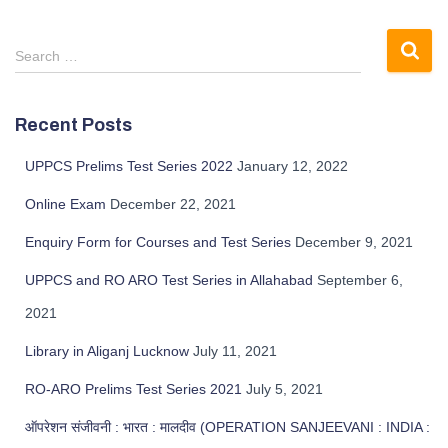
S
Search …
e
a
r
Recent Posts
c
h
UPPCS Prelims Test Series 2022
January 12, 2022
f
o
Online Exam
December 22, 2021
r
Enquiry Form for Courses and Test Series
December 9, 2021
:
UPPCS and RO ARO Test Series in Allahabad
September 6,
2021
Library in Aliganj Lucknow
July 11, 2021
RO-ARO Prelims Test Series 2021
July 5, 2021
ऑपरेशन संजीवनी : भारत : मालदीव (OPERATION SANJEEVANI : INDIA :