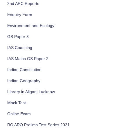
v
2nd ARC Reports
e
Enquiry Form
s
Environment and Ecology
GS Paper 3
IAS Coaching
IAS Mains GS Paper 2
Indian Constitution
Indian Geography
Library in Aliganj Lucknow
Mock Test
Online Exam
RO ARO Prelims Test Series 2021