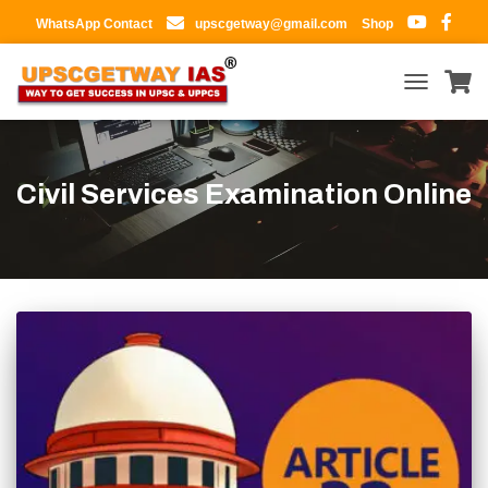
WhatsApp Contact
upscgetway@gmail.com
Shop
TOGGLE
NAVIGATIO
Civil Services Examination Online