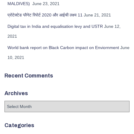
MALDIVES)
June 23, 2021
प्रोटेक्टेड प्लैनेट रिपोर्ट 2020 और आईची लक्ष्य 11
June 21, 2021
Digital tax in India and equalisation levy and USTR
June 12,
2021
World bank report on Black Carbon impact on Enviornment
June
10, 2021
Recent Comments
Archives
A
r
c
h
Categories
i